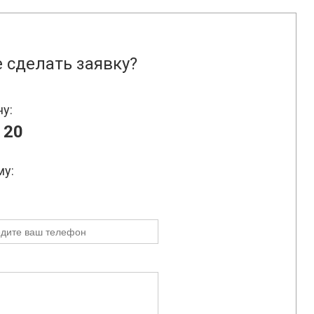
 сделать заявку?
ну:
 20
му: