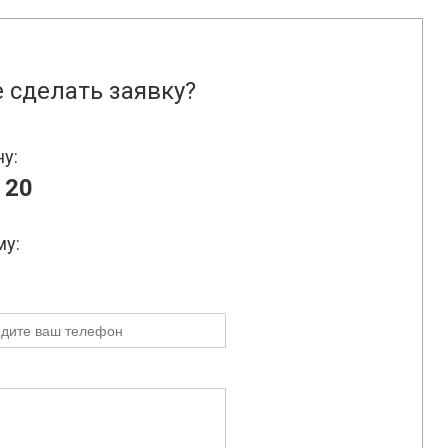
 сделать заявку?
ну:
 20
му: