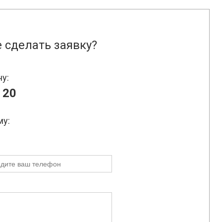
 сделать заявку?
ну:
 20
му: