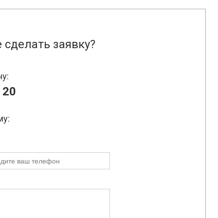
 сделать заявку?
ну:
 20
му: